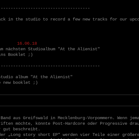
-------------------------------------
ack in the studio to record a few new tracks for our upc
16.06.18
am nächsten Studioalbum "At the Alienist"
ins Booklet ;)
-----------------------------------------
studio album "At the Alienist"
e new booklet ;)
 Band aus Greifswald in Mecklenburg-Vorpommern. Wenn jem
riften möchte, könnte Post-Hardcore oder Progressive dra
r gut beschreibt.
der „Long story short EP“ werden vier Teile einer größer