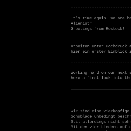
-------------------------
It's time again. We are b
Alienist"!
Greetings from Rostock!
Arbeiten unter Hochdruck 
hier ein erster Einblick 
-------------------------
Working hard on our next 
here a first look into th
Wir sind eine vierköpfige
Schublade unbedingt besch
Stil allerdings nicht seh
Mit den vier Liedern auf 