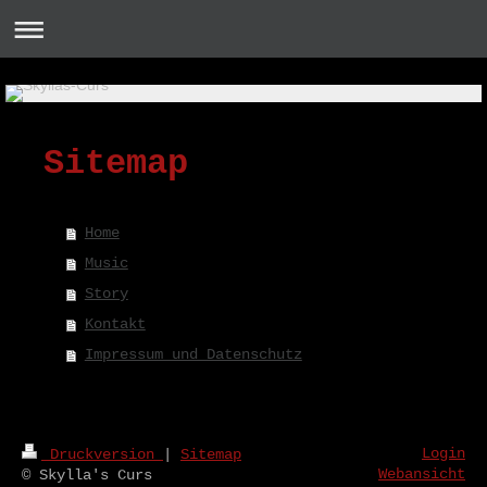
Sitemap
Home
Music
Story
Kontakt
Impressum und Datenschutz
Login
Druckversion
|
Sitemap
Webansicht
© Skylla's Curs